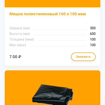
Мешок полиэтиленовый 160 л 100 мкм
Ширина (мм)
500
Высота (мм)
600
Толщина (мкм)
100
Мин.заказ
100
7.00 ₽
Заказать