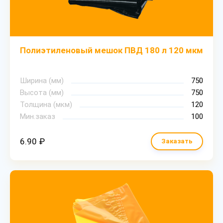
Полиэтиленовый мешок ПВД 180 л 120 мкм
Ширина (мм)
750
Высота (мм)
750
Толщина (мкм)
120
Мин.заказ
100
6.90 ₽
Заказать