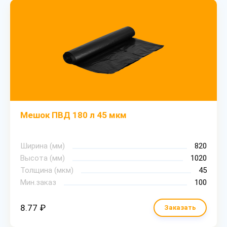
Мешок ПВД 180 л 45 мкм
Ширина (мм)
820
Высота (мм)
1020
Толщина (мкм)
45
Мин.заказ
100
8.77 ₽
Заказать