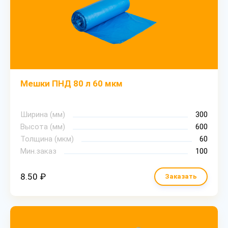
Мешки ПНД 80 л 60 мкм
Ширина (мм)
300
Высота (мм)
600
Толщина (мкм)
60
Мин.заказ
100
8.50 ₽
Заказать