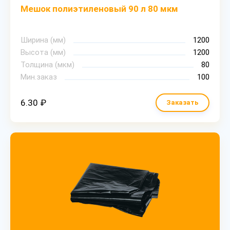
Мешок полиэтиленовый 90 л 80 мкм
Ширина (мм)
1200
Высота (мм)
1200
Толщина (мкм)
80
Мин.заказ
100
6.30 ₽
Заказать