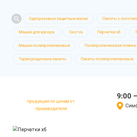
Одноразовые защитные маски
Пакеты с логотип
Мешки для мусора
Скотчъ
Перчатки хб
Перчатки х
Мешки полипропиленовые
Полипропиленовая пленка
Термоусадочные пакеты
Пакеты полипропиленовые
в Крыму
9:00 
продукция по ценам от
у нас выгодно
Симф
производителя