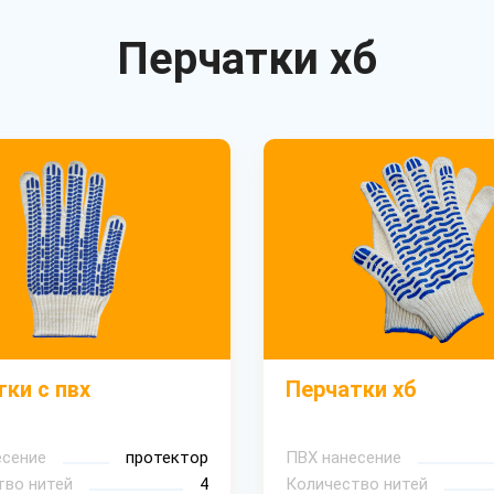
Перчатки хб
ки с пвх
Перчатки хб
есение
протектор
ПВХ нанесение
тво нитей
4
Количество нитей