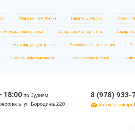
ом
Упаковочная пленка
Пакеты Zip-Lock
Стрейч п
Термоусадочная пленка
Одноразовые перчатки
Армирова
б
Мульчирующая пленка
Вспененный полиэтилен
По
Полиэтиленовые пакеты
Техническая пленка
Полиэ
— 18:00
8 (978) 933-
по будням
ерополь, ул. Бородина, 220
info@plenkapoli