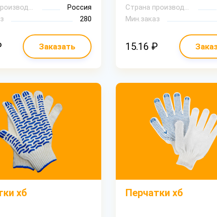
Страна производитель
Россия
Страна производитель
з
280
Мин.заказ
₽
15.16 ₽
Заказать
Зака
тки хб
Перчатки хб