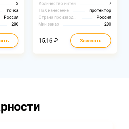
3
Количество нитей
7
точка
ПВХ нанесение
протектор
Россия
Страна производитель
Россия
280
Мин.заказ
280
15.16 ₽
зать
Заказать
арности