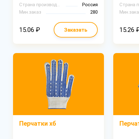
Страна производитель
Россия
Мин.заказ
280
Мин.зака
15.06 ₽
15.26 
Заказать
Перчатки хб
Перча