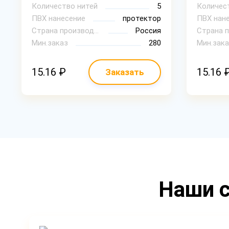
Количество нитей
5
Количес
ПВХ нанесение
протектор
ПВХ нан
Страна производитель
Россия
Мин.заказ
280
Мин.зака
15.16 ₽
15.16 
Заказать
Наши с