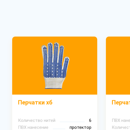
Перчатки хб
Перчат
Количество нитей
6
ПВХ нан
ПВХ нанесение
протектор
Количес