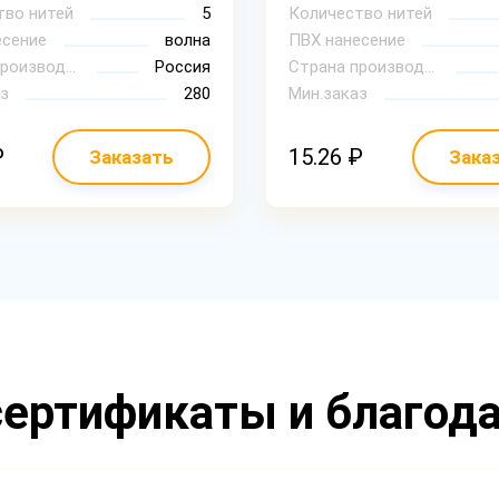
тво нитей
5
Количество нитей
есение
волна
ПВХ нанесение
Страна производитель
Россия
Страна производитель
з
280
Мин.заказ
₽
15.26 ₽
Заказать
Зака
ертификаты и благод