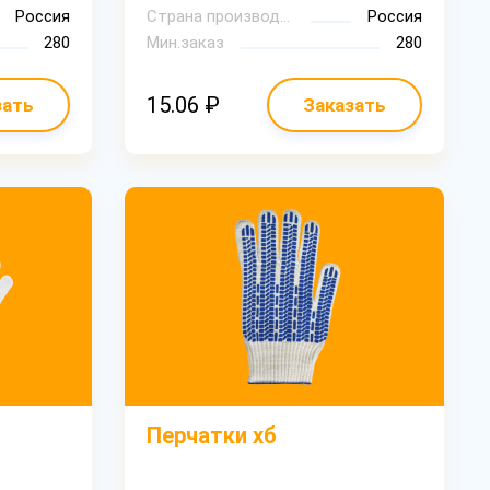
Россия
Страна производитель
Россия
280
Мин.заказ
280
15.06 ₽
зать
Заказать
Перчатки хб