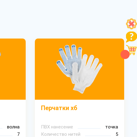
Перчатки хб
волна
ПВХ нанесение
точка
7
Количество нитей
5