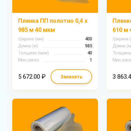
Пленка ПП полотно 0,4 х
Пленка
985 м 40 мкм
610 м 
Ширина (мм)
400
Ширина 
Длина (м)
985
Длина (м
Толщина (мкм)
40
Толщина
Мин.заказ
1
Мин.зака
5 672.00 ₽
3 863.
Заказать