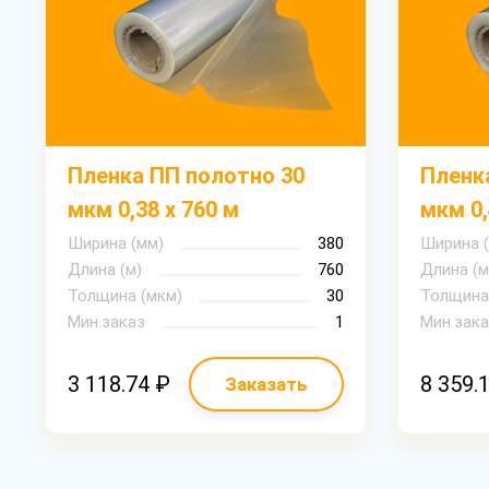
Пленка ПП полотно 30
Пленк
мкм 0,38 х 760 м
мкм 0,
Ширина (мм)
380
Ширина 
Длина (м)
760
Длина (м
Толщина (мкм)
30
Толщина
Мин.заказ
1
Мин.зака
3 118.74 ₽
8 359.
Заказать