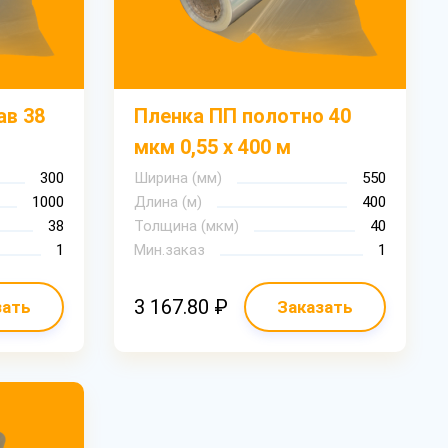
ав 38
Пленка ПП полотно 40
мкм 0,55 х 400 м
300
Ширина (мм)
550
1000
Длина (м)
400
38
Толщина (мкм)
40
1
Мин.заказ
1
3 167.80 ₽
зать
Заказать