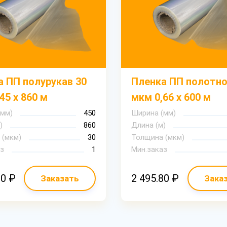
а ПП полурукав 30
Пленка ПП полотно
45 х 860 м
мкм 0,66 х 600 м
(мм)
450
Ширина (мм)
)
860
Длина (м)
 (мкм)
30
Толщина (мкм)
з
1
Мин.заказ
10 ₽
2 495.80 ₽
Заказать
Зака