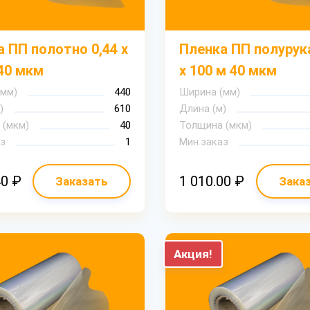
 ПП полотно 0,44 х
Пленка ПП полурука
40 мкм
х 100 м 40 мкм
(мм)
440
Ширина (мм)
)
610
Длина (м)
 (мкм)
40
Толщина (мкм)
з
1
Мин.заказ
40 ₽
1 010.00 ₽
Заказать
Зака
Акция!