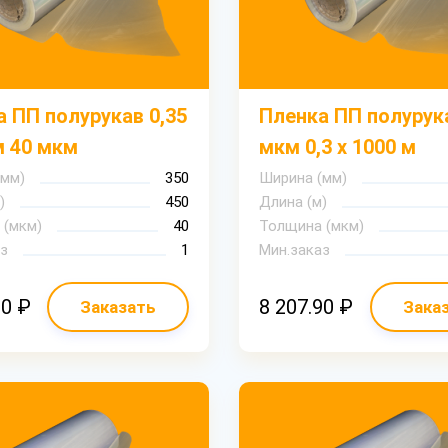
 ПП полурукав 0,35
Пленка ПП полурук
м 40 мкм
мкм 0,3 х 1000 м
(мм)
350
Ширина (мм)
)
450
Длина (м)
 (мкм)
40
Толщина (мкм)
з
1
Мин.заказ
00 ₽
8 207.90 ₽
Заказать
Зака