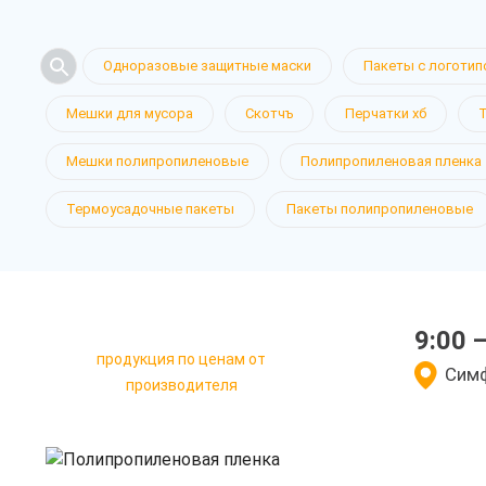
Одноразовые защитные маски
Пакеты с логотип
Мешки для мусора
Скотчъ
Перчатки хб
Полипропи
Мешки полипропиленовые
Полипропиленовая пленка
Термоусадочные пакеты
Пакеты полипропиленовые
пленка в 
9:00 
продукция по ценам от
у нас выгодно
Симф
производителя