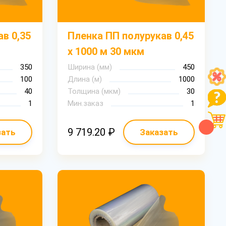
в 0,35
Пленка ПП полурукав 0,45
х 1000 м 30 мкм
350
Ширина (мм)
450
100
Длина (м)
1000
40
Толщина (мкм)
30
1
Мин.заказ
1
9 719.20 ₽
зать
Заказать