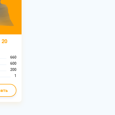
 20
660
600
200
1
зать