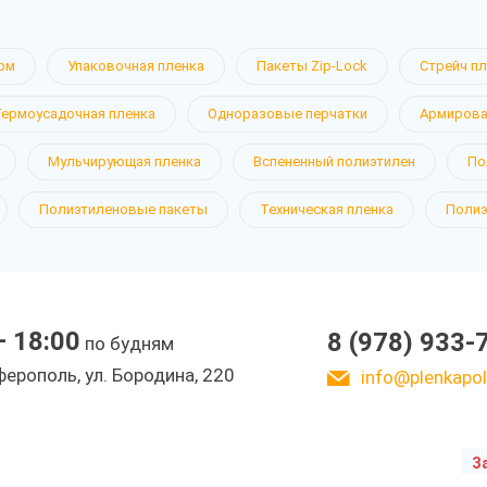
ом
Упаковочная пленка
Пакеты Zip-Lock
Стрейч п
Термоусадочная пленка
Одноразовые перчатки
Армирова
леновая
Мульчирующая пленка
Вспененный полиэтилен
По
Полиэтиленовые пакеты
Техническая пленка
Полиэ
Крыму
— 18:00
8 (978) 933-
по будням
ерополь, ул. Бородина, 220
info@plenkapoli
З