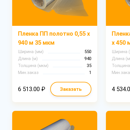
Пленка ПП полотно 0,55 х
Пленка
940 м 35 мкм
х 450 
Ширина (мм)
550
Ширина 
Длина (м)
940
Длина (м
Толщина (мкм)
35
Толщина
Мин.заказ
1
Мин.зака
6 513.00 ₽
4 534.
Заказать