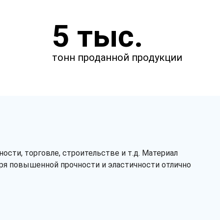
Укажите параметры
5 тыс.
Чтобы мы смогли рассчитать
стоимость товаров.
тонн проданной продукции
мм
мм
сти, торговле, строительстве и т.д. Материал
аря повышенной прочности и эластичности отлично
мкм
Тип