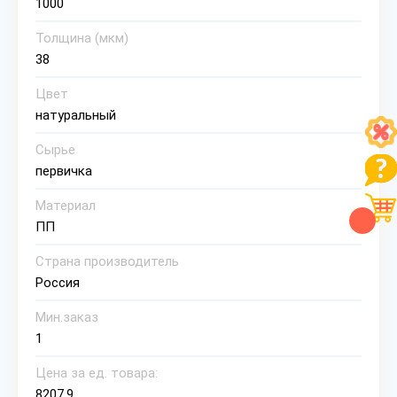
1000
Толщина (мкм)
38
Цвет
натуральный
Сырье
первичка
Материал
ПП
Страна производитель
Россия
Мин.заказ
1
Цена за ед. товара:
8207.9