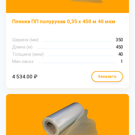
Пленка ПП полурукав 0,35 х 450 м 40 мкм
Ширина (мм)
350
Длина (м)
450
Толщина (мкм)
40
Мин.заказ
1
4 534.00 ₽
Заказать