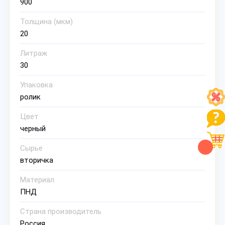
900
Толщина (мкм)
20
Литраж
30
Упаковка
ролик
Цвет
черный
Сырье
вторичка
Материал
ПНД
Страна производитель
Россия