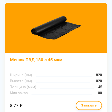
Мешок ПВД 180 л 45 мкм
Ширина (мм)
820
Высота (мм)
1020
Толщина (мкм)
45
Мин.заказ
100
8.77 ₽
Заказать