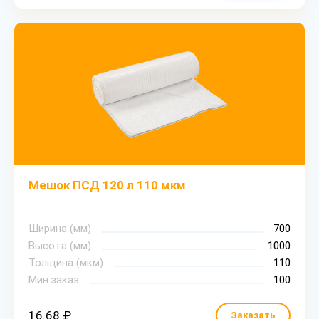
Мешок ПСД 120 л 110 мкм
Ширина (мм)
700
Высота (мм)
1000
Толщина (мкм)
110
Мин.заказ
100
16.68 ₽
Заказать