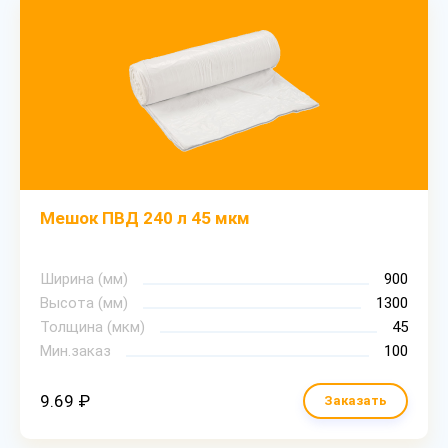
Мешок ПВД 240 л 45 мкм
Ширина (мм)
900
Высота (мм)
1300
Толщина (мкм)
45
Мин.заказ
100
9.69 ₽
Заказать