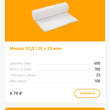
Мешок ПСД 120 л 25 мкм
Ширина (мм)
600
Высота (мм)
700
Толщина (мкм)
25
Мин.заказ
100
6.79 ₽
Заказать