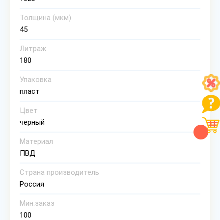
Толщина (мкм)
45
Литраж
180
Упаковка
пласт
Цвет
черный
Материал
ПВД
Страна производитель
Россия
Мин.заказ
100