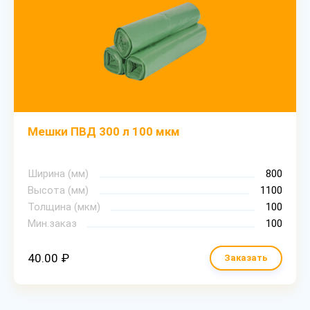
Мешки ПВД 300 л 100 мкм
Ширина (мм)
800
Высота (мм)
1100
Толщина (мкм)
100
Мин.заказ
100
40.00 ₽
Заказать