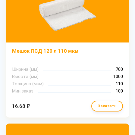
Мешок ПСД 120 л 110 мкм
Ширина (мм)
700
Высота (мм)
1000
Толщина (мкм)
110
Мин.заказ
100
16.68 ₽
Заказать