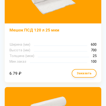
Мешок ПСД 120 л 25 мкм
Ширина (мм)
600
Высота (мм)
700
Толщина (мкм)
25
Мин.заказ
100
6.79 ₽
Заказать