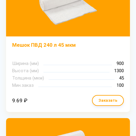
Мешок ПВД 240 л 45 мкм
Ширина (мм)
900
Высота (мм)
1300
Толщина (мкм)
45
Мин.заказ
100
9.69 ₽
Заказать