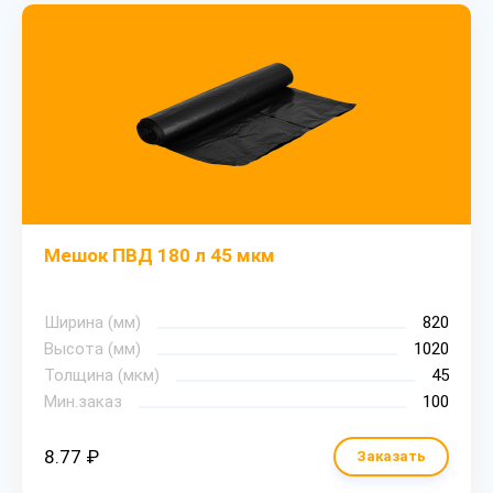
Мешок ПВД 180 л 45 мкм
Ширина (мм)
820
Высота (мм)
1020
Толщина (мкм)
45
Мин.заказ
100
8.77 ₽
Заказать