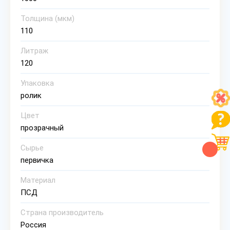
Толщина (мкм)
110
Литраж
120
Упаковка
ролик
Цвет
прозрачный
Сырье
первичка
Материал
ПСД
Страна производитель
Россия