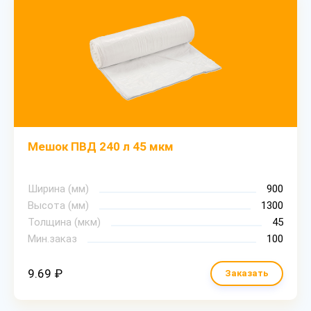
Мешок ПВД 240 л 45 мкм
Ширина (мм)
900
Высота (мм)
1300
Толщина (мкм)
45
Мин.заказ
100
9.69 ₽
Заказать