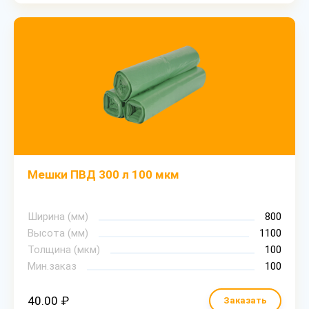
Мешки ПВД 300 л 100 мкм
Ширина (мм)
800
Высота (мм)
1100
Толщина (мкм)
100
Мин.заказ
100
40.00 ₽
Заказать