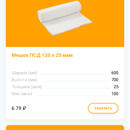
Мешок ПСД 120 л 25 мкм
Ширина (мм)
600
Высота (мм)
700
Толщина (мкм)
25
Мин.заказ
100
6.79 ₽
Заказать