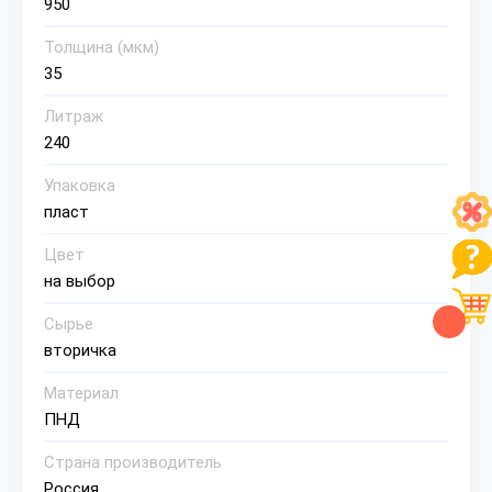
950
Толщина (мкм)
35
Литраж
240
Упаковка
пласт
Цвет
на выбор
Сырье
вторичка
Материал
ПНД
Страна производитель
Россия