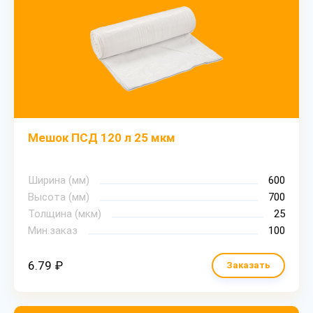
Мешок ПСД 120 л 25 мкм
Ширина (мм)
600
Высота (мм)
700
Толщина (мкм)
25
Мин.заказ
100
6.79 ₽
Заказать