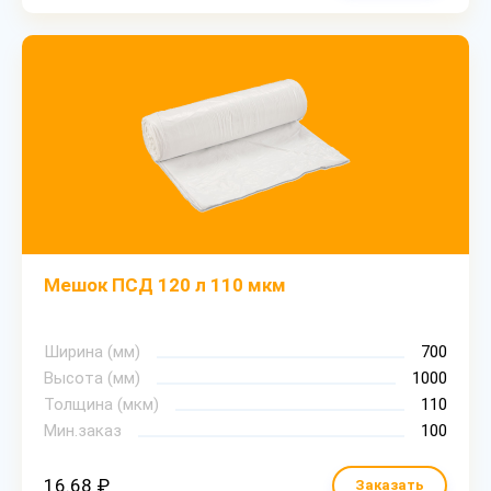
Мешок ПСД 120 л 110 мкм
Ширина (мм)
700
Высота (мм)
1000
Толщина (мкм)
110
Мин.заказ
100
16.68 ₽
Заказать