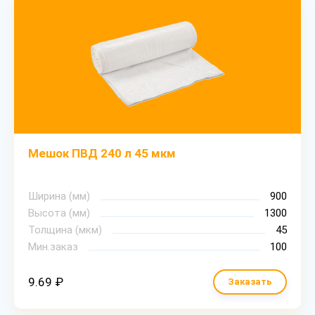
Мешок ПВД 240 л 45 мкм
Ширина (мм)
900
Высота (мм)
1300
Толщина (мкм)
45
Мин.заказ
100
9.69 ₽
Заказать