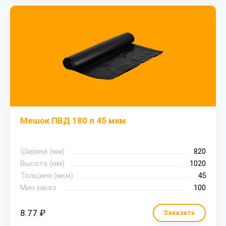
Мешок ПВД 180 л 45 мкм
Ширина (мм)
820
Высота (мм)
1020
Толщина (мкм)
45
Мин.заказ
100
8.77 ₽
Заказать