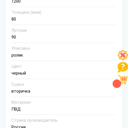
1200
Толщина (мкм)
80
Литраж
90
Упаковка
ролик
Цвет
черный
Сырье
вторичка
Материал
ПВД
Страна производитель
Россия