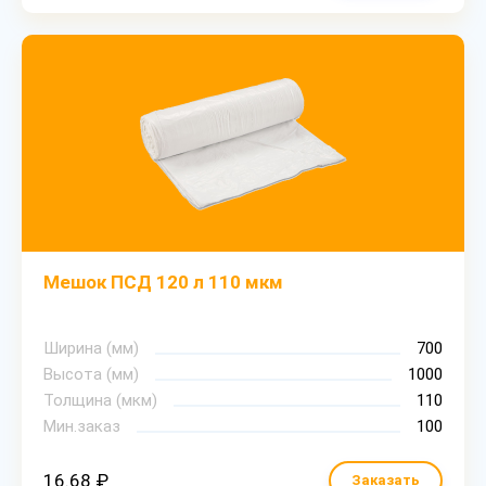
Мешок ПСД 120 л 110 мкм
Ширина (мм)
700
Высота (мм)
1000
Толщина (мкм)
110
Мин.заказ
100
16.68 ₽
Заказать