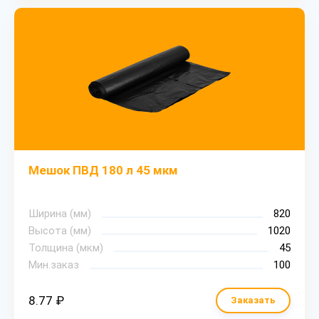
Мешок ПВД 180 л 45 мкм
Ширина (мм)
820
Высота (мм)
1020
Толщина (мкм)
45
Мин.заказ
100
8.77 ₽
Заказать