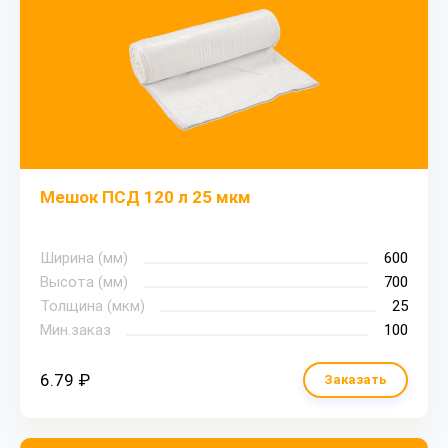
Мешок ПСД 120 л 25 мкм
Ширина (мм)
600
Высота (мм)
700
Толщина (мкм)
25
Мин.заказ
100
6.79 ₽
Заказать