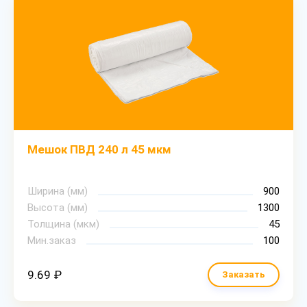
Мешок ПВД 240 л 45 мкм
Ширина (мм)
900
Высота (мм)
1300
Толщина (мкм)
45
Мин.заказ
100
9.69 ₽
Заказать