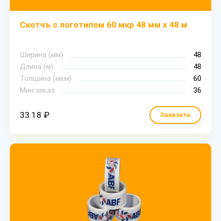
Скотчъ с логотипом 60 мкр 48 мм х 48 м
Ширина (мм)
48
Длина (м)
48
Толщина (мкм)
60
Мин.заказ
36
33.18 ₽
Заказать