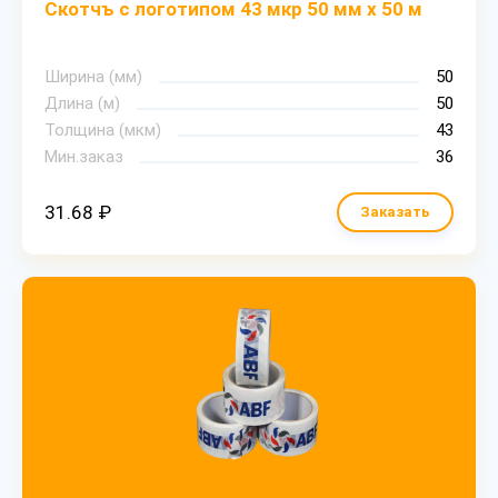
Скотчъ с логотипом 43 мкр 50 мм х 50 м
Ширина (мм)
50
Длина (м)
50
Толщина (мкм)
43
Мин.заказ
36
31.68 ₽
Заказать