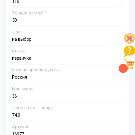
110
Толщина (мкм)
50
Цвет
на выбор
Сырье
первичка
Страна производитель
Россия
Мин.заказ
36
Цена за ед. товара:
74.0
Артикул:
16977