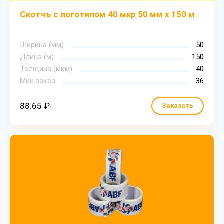
Скотчъ с логотипом 40 мкр 50 мм х 150 м
Ширина (мм)
50
Длина (м)
150
Толщина (мкм)
40
Мин.заказ
36
88.65 ₽
Заказать