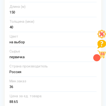
Длина (м)
150
Толщина (мкм)
40
Цвет
на выбор
Сырье
первичка
Страна производитель
Россия
Мин.заказ
36
Цена за ед. товара:
88.65