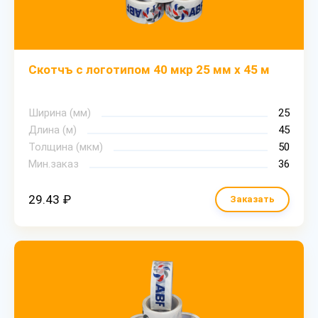
Скотчъ с логотипом 40 мкр 25 мм х 45 м
Ширина (мм)
25
Длина (м)
45
Толщина (мкм)
50
Мин.заказ
36
29.43 ₽
Заказать