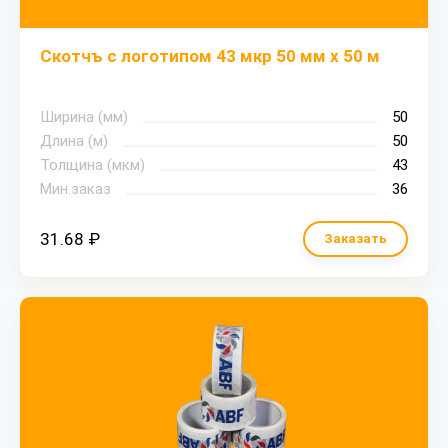
Скотчъ с логотипом 43 мкр 50 мм х 50 м
Ширина (мм)
50
Длина (м)
50
Толщина (мкм)
43
Мин.заказ
36
31.68 ₽
Заказать