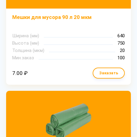
Мешки для мусора 90 л 20 мкм
Ширина (мм)
640
Высота (мм)
750
Толщина (мкм)
20
Мин.заказ
100
7.00 ₽
Заказать