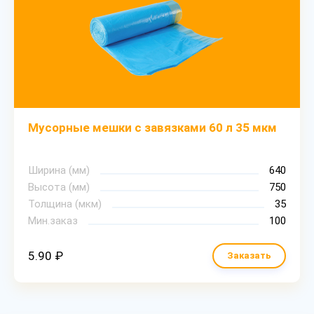
Мусорные мешки с завязками 60 л 35 мкм
Ширина (мм)
640
Высота (мм)
750
Толщина (мкм)
35
Мин.заказ
100
5.90 ₽
Заказать