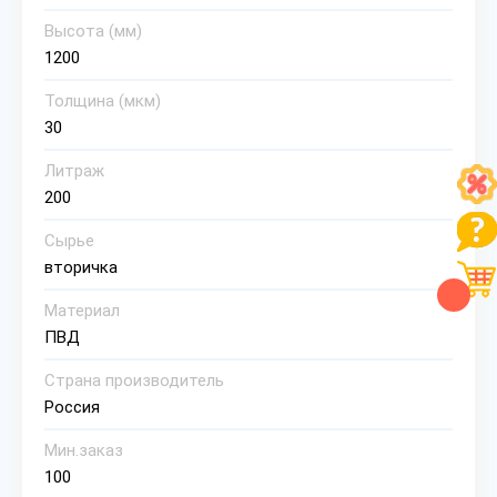
Высота (мм)
1200
Толщина (мкм)
30
Литраж
200
Сырье
вторичка
Материал
ПВД
Страна производитель
Россия
Мин.заказ
100