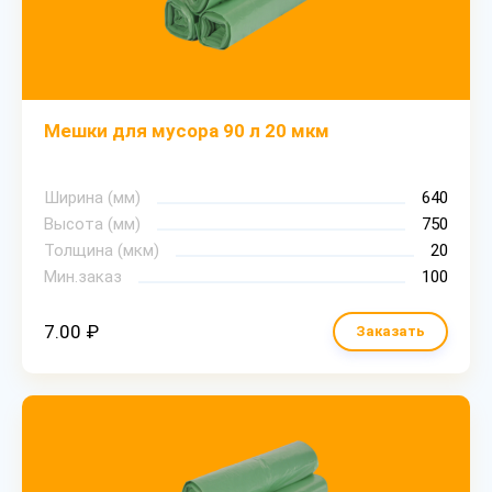
Мешки для мусора 90 л 20 мкм
Ширина (мм)
640
Высота (мм)
750
Толщина (мкм)
20
Мин.заказ
100
7.00 ₽
Заказать