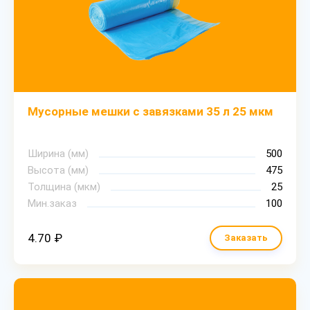
Мусорные мешки с завязками 35 л 25 мкм
Ширина (мм)
500
Высота (мм)
475
Толщина (мкм)
25
Мин.заказ
100
4.70 ₽
Заказать