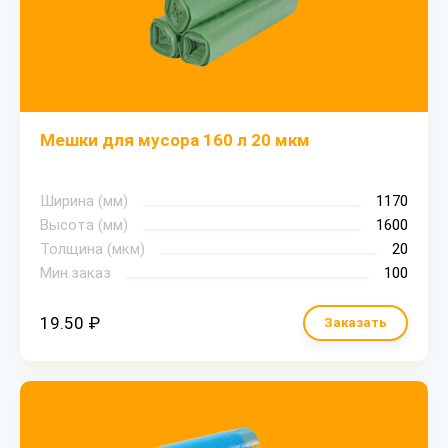
Мешки для мусора 160 л 20 мкм
Ширина (мм)
1170
Высота (мм)
1600
Толщина (мкм)
20
Мин.заказ
100
19.50 ₽
Заказать