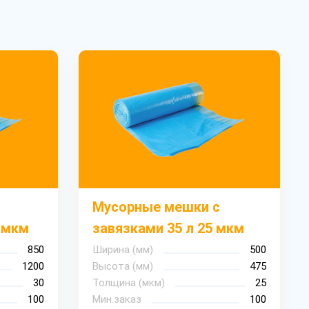
Мусорные мешки с
 мкм
завязками 35 л 25 мкм
850
Ширина (мм)
500
1200
Высота (мм)
475
30
Толщина (мкм)
25
100
Мин.заказ
100