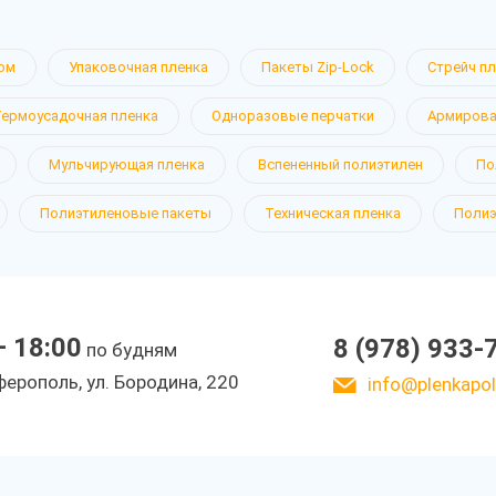
ом
Упаковочная пленка
Пакеты Zip-Lock
Стрейч п
Термоусадочная пленка
Одноразовые перчатки
Армирова
Мульчирующая пленка
Вспененный полиэтилен
По
Полиэтиленовые пакеты
Техническая пленка
Полиэ
— 18:00
8 (978) 933-
по будням
ерополь, ул. Бородина, 220
info@plenkapoli