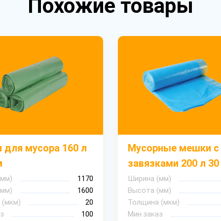
Похожие товары
 для мусора 160 л
Мусорные мешки с
м
завязками 200 л 30
(мм)
1170
Ширина (мм)
(мм)
1600
Высота (мм)
 (мкм)
20
Толщина (мкм)
з
100
Мин.заказ