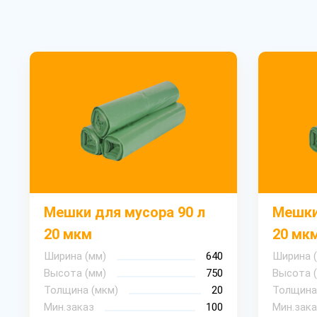
Мешки для мусора 90 л
Мешки
20 мкм
20 мк
Ширина (мм)
640
Ширина 
Высота (мм)
750
Высота 
Толщина (мкм)
20
Толщина
Мин.заказ
100
Мин.зака