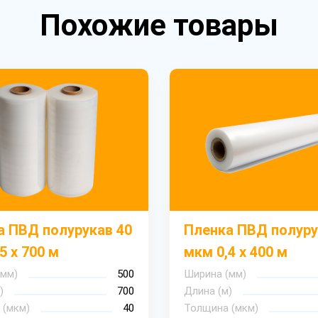
Похожие товары
а ПВД полурукав 40
Пленка ПВД полуру
5 х 700 м
мкм 0,4 х 400 м
(мм)
500
Ширина (мм)
)
700
Длина (м)
 (мкм)
40
Толщина (мкм)