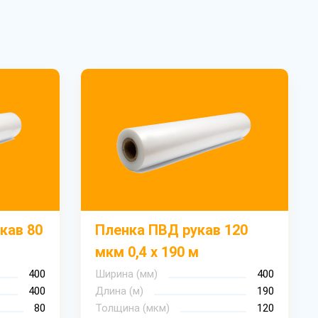
кав 80
Пленка ПВД рукав 120
мкм 0,4 х 190 м
400
Ширина (мм)
400
400
Длина (м)
190
80
Толщина (мкм)
120