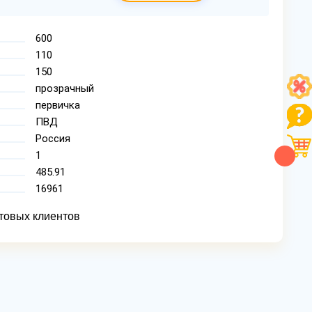
600
110
150
прозрачный
первичка
ПВД
Россия
1
485.91
16961
товых клиентов