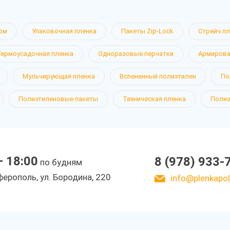
ом
Упаковочная пленка
Пакеты Zip-Lock
Стрейч п
Термоусадочная пленка
Одноразовые перчатки
Армирова
Мульчирующая пленка
Вспененный полиэтилен
По
Полиэтиленовые пакеты
Техническая пленка
Полиэ
— 18:00
8 (978) 933-
по будням
ерополь, ул. Бородина, 220
info@plenkapoli