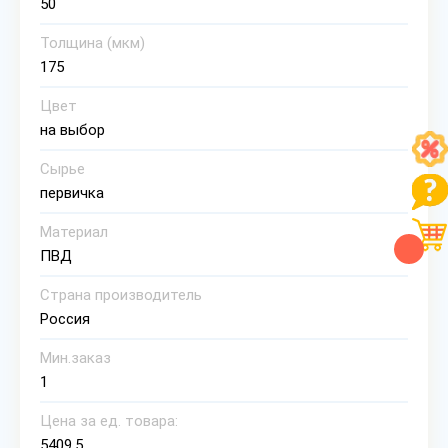
50
Толщина (мкм)
175
Цвет
на выбор
Сырье
первичка
Материал
ПВД
Страна производитель
Россия
Мин.заказ
1
Цена за ед. товара:
5409.5