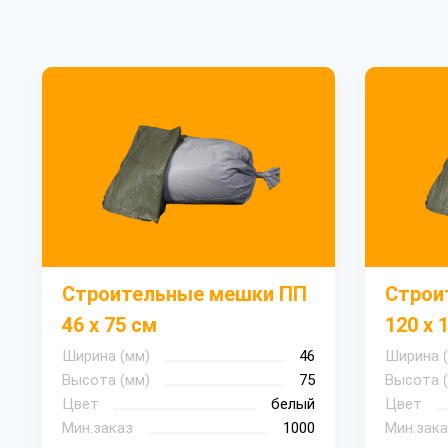
Строительные мешки ПП
Строи
46 х 75 см
120 х 
Ширина (мм)
46
Ширина 
Высота (мм)
75
Высота 
Цвет
белый
Цвет
Мин.заказ
1000
Мин.зака