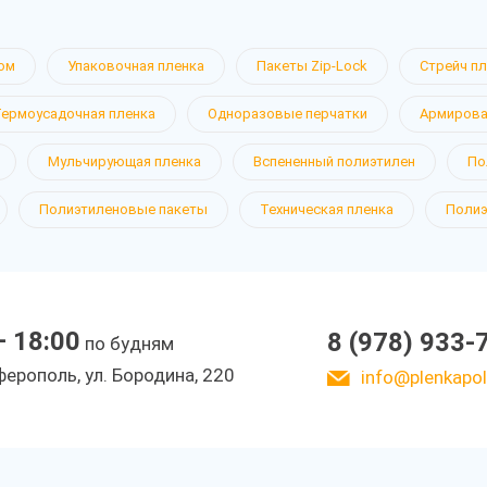
ом
Упаковочная пленка
Пакеты Zip-Lock
Стрейч п
Термоусадочная пленка
Одноразовые перчатки
Армирова
Мульчирующая пленка
Вспененный полиэтилен
По
Полиэтиленовые пакеты
Техническая пленка
Полиэ
— 18:00
8 (978) 933-
по будням
ерополь, ул. Бородина, 220
info@plenkapoli