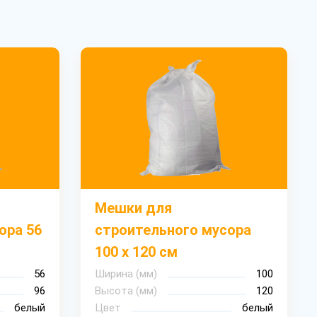
Мешки для
ора 56
строительного мусора
100 х 120 см
56
Ширина (мм)
100
96
Высота (мм)
120
белый
Цвет
белый