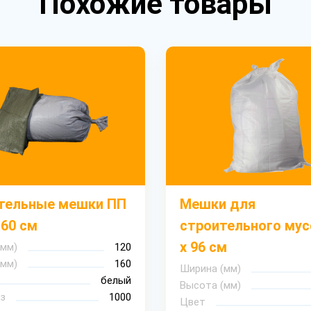
Похожие товары
тельные мешки ПП
Мешки для
160 см
строительного мус
х 96 см
(мм)
120
(мм)
160
Ширина (мм)
белый
Высота (мм)
з
1000
Цвет