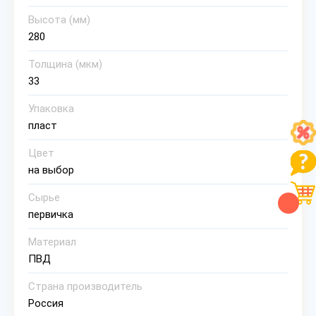
Высота (мм)
280
Толщина (мкм)
33
Упаковка
пласт
Цвет
на выбор
Сырье
первичка
Материал
ПВД
Страна производитель
Россия