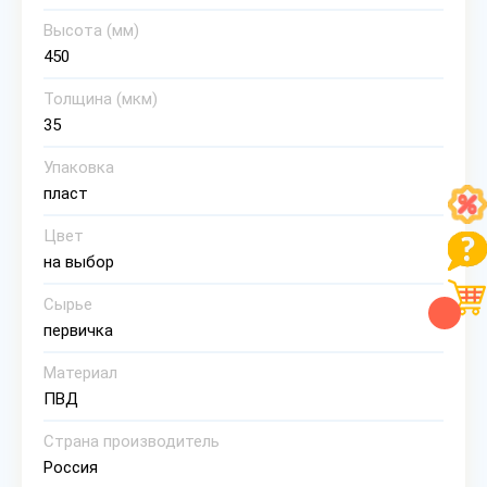
Высота (мм)
450
Толщина (мкм)
35
Упаковка
пласт
Цвет
на выбор
Сырье
первичка
Материал
ПВД
Страна производитель
Россия