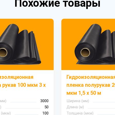
Похожие товары
изоляционная
Гидроизоляционна
 рукав 100 мкм 3 х
пленка полурукав 2
мкм 1,5 х 50 м
(мм)
3000
Ширина (мм)
)
50
Длина (м)
 (мкм)
100
Толщина (мкм)