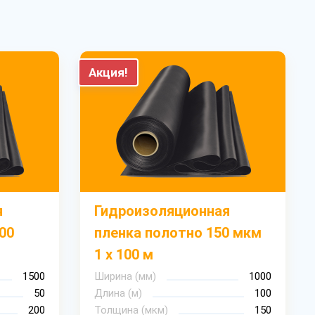
Акция!
я
Гидроизоляционная
00
пленка полотно 150 мкм
1 х 100 м
1500
Ширина (мм)
1000
50
Длина (м)
100
200
Толщина (мкм)
150