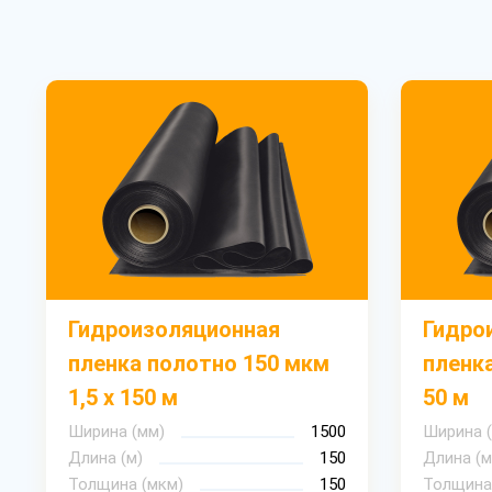
Гидроизоляционная
Гидро
пленка полотно 150 мкм
пленка
1,5 х 150 м
50 м
Ширина (мм)
1500
Ширина 
Длина (м)
150
Длина (м
Толщина (мкм)
150
Толщина