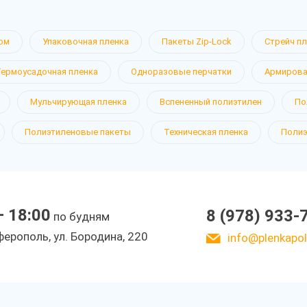
ом
Упаковочная пленка
Пакеты Zip-Lock
Стрейч п
Термоусадочная пленка
Одноразовые перчатки
Армирова
Мульчирующая пленка
Вспененный полиэтилен
По
Полиэтиленовые пакеты
Техническая пленка
Полиэ
— 18:00
8 (978) 933-
по будням
ерополь, ул. Бородина, 220
info@plenkapoli