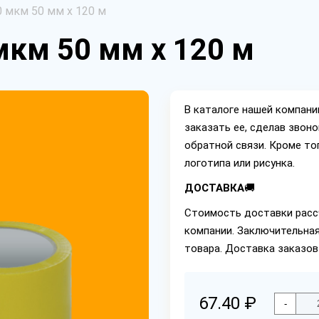
 мкм 50 мм х 120 м
мкм 50 мм х 120 м
В каталоге нашей компан
заказать ее, сделав звон
обратной связи. Кроме то
логотипа или рисунка.
ДОСТАВКА
🚚
Стоимость доставки расс
компании. Заключительная
товара. Доставка заказо
67.40 ₽
-