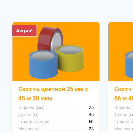
Акция!
Скотчъ цветной 25 мм х
Скотч
45 м 50 мкм
66 м 4
Ширина (мм)
25
Ширина 
Длина (м)
45
Длина (м
Толщина (мкм)
50
Толщина
Мин.заказ
24
Мин.зака