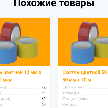
Похожие товары
ъ цветной 12 мм х
Скотчъ цветной 50
0 мкм
50 мм х 70 м
(мм)
12
Ширина (мм)
)
66
Длина (м)
 (мкм)
40
Толщина (мкм)
з
24
Мин.заказ