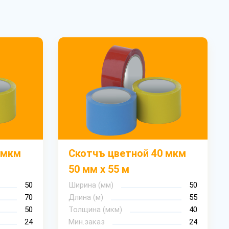
 мкм
Скотчъ цветной 40 мкм
50 мм х 55 м
50
Ширина (мм)
50
70
Длина (м)
55
50
Толщина (мкм)
40
24
Мин.заказ
24