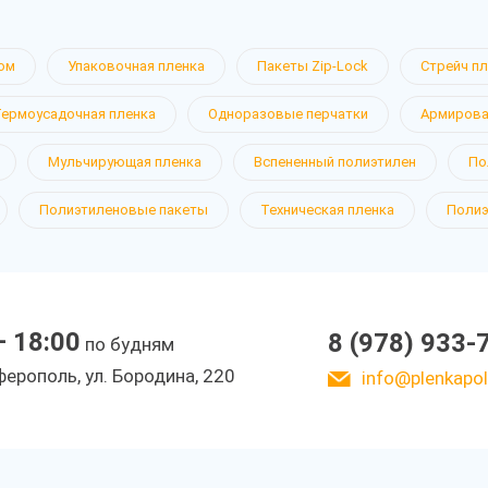
ом
Упаковочная пленка
Пакеты Zip-Lock
Стрейч п
Термоусадочная пленка
Одноразовые перчатки
Армирова
Мульчирующая пленка
Вспененный полиэтилен
По
Полиэтиленовые пакеты
Техническая пленка
Полиэ
— 18:00
8 (978) 933-
по будням
ерополь, ул. Бородина, 220
info@plenkapoli